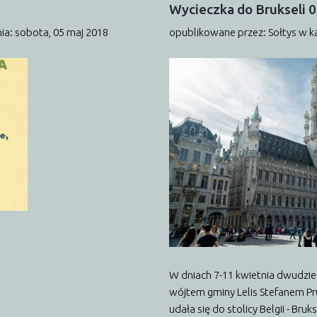
Wycieczka
do
Brukseli
0
ia: sobota, 05 maj 2018
opublikowane przez: Sołtys
w k
W dniach 7-11 kwietnia dwudzi
wójtem gminy Lelis Stefanem Pr
udała się do stolicy Belgii - Bru