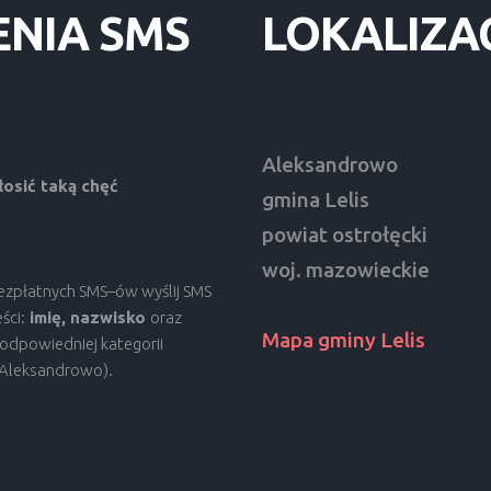
ENIA
SMS
LOKALIZA
Aleksandrowo
osić taką chęć
gmina Lelis
powiat ostrołęcki
woj. mazowieckie
bezpłatnych SMS–ów wyślij SMS
ści:
imię, nazwisko
oraz
Mapa gminy Lelis
odpowiedniej kategorii
, Aleksandrowo).