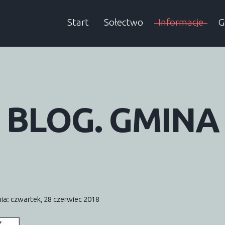
Start
Sołectwo
Informacje
G
Sołtys
Aktualności
A
Rada sołecka
Informacje SMS
BLOG.
GMINA
Historia
Wieści Gminne
Dokumenty
Śmieci
Podatki
ia: czwartek, 28 czerwiec 2018