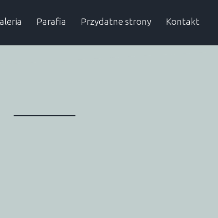
aleria
Parafia
Przydatne strony
Kontakt
rchiwum
Proboszcz
Autobusy
Dzielnicowy
SP w Obierwi
Urząd Gminy
Sąsiednie gminy
Przydatne numery
Lelis
Kadzidło
Baranowo
Olszewo-Bork