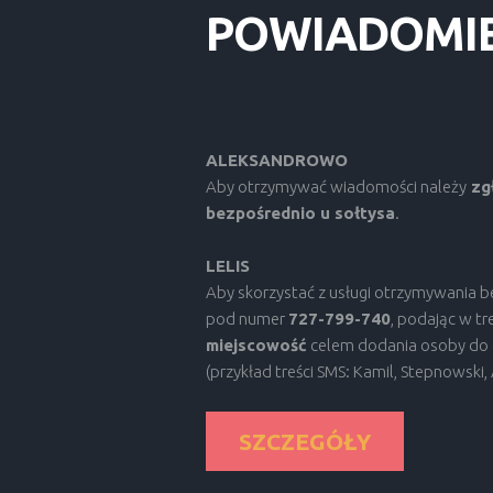
POWIADOMI
ALEKSANDROWO
Aby otrzymywać wiadomości należy
zgł
bezpośrednio u sołtysa
.
LELIS
Aby skorzystać z usługi otrzymywania 
pod numer
727-799-740
, podając w tre
miejscowość
celem dodania osoby do 
(przykład treści SMS: Kamil, Stepnowski
SZCZEGÓŁY