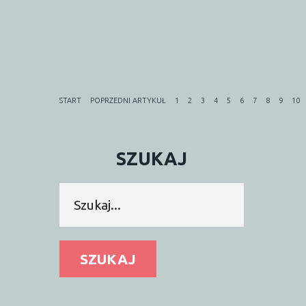
START
POPRZEDNI ARTYKUŁ
1
2
3
4
5
6
7
8
9
10
SZUKAJ
Szukaj...
SZUKAJ