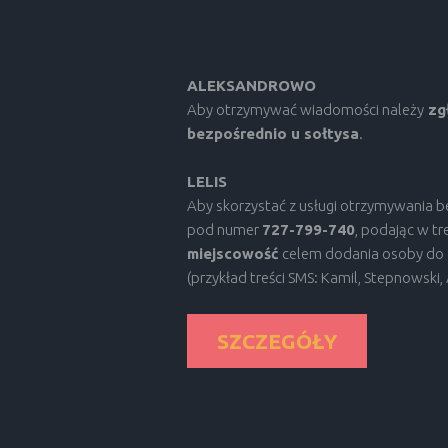
ALEKSANDROWO
Aby otrzymywać wiadomości należy
zgł
bezpośrednio u sołtysa
.
LELIS
Aby skorzystać z usługi otrzymywania 
pod numer
727-799-740
, podając w tre
miejscowość
celem dodania osoby do 
(przykład treści SMS: Kamil, Stepnowski
SZCZEGÓŁY