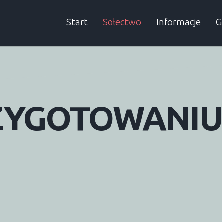
Start
Sołectwo
Informacje
G
Sołtys
Aktualności
A
Rada sołecka
Informacje SMS
ZYGOTOWANIU
Historia
Wieści Gminne
Dokumenty
Śmieci
Podatki