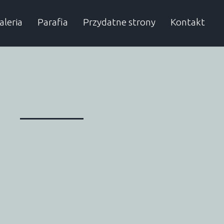
aleria
Parafia
Przydatne strony
Kontakt
rchiwum
Proboszcz
Autobusy
Dzielnicowy
SP w Obierwi
Urząd Gminy
Sąsiednie gminy
Przydatne numery
Lelis
Kadzidło
Baranowo
Olszewo-Bork