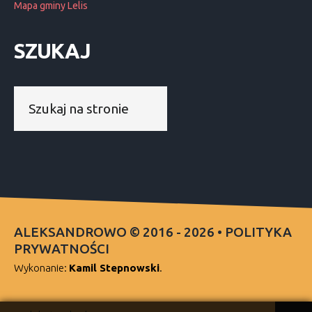
Mapa gminy Lelis
SZUKAJ
Szukaj...
ALEKSANDROWO
©
2016 -
2026
•
POLITYKA
PRYWATNOŚCI
Wykonanie:
Kamil Stepnowski
.