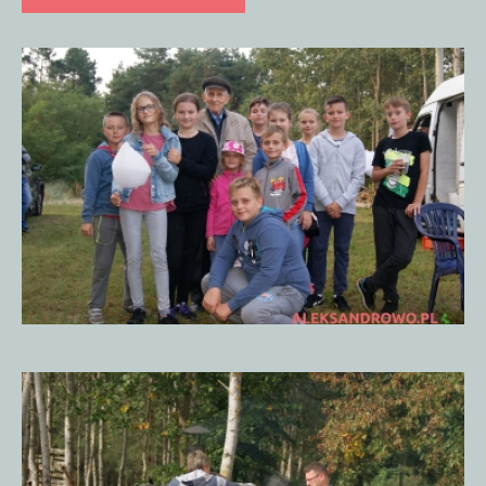
Proboszcz
Przydatne strony
Autobusy
SP w Obierwi
Sąsiednie gminy
Lelis
Piknik
Historyczny
15.09.20185
Kadzidło
Baranowo
Olszewo-Borki
Kontakt
Dzielnicowy
Urząd Gminy
Przydatne numery
Piknik
Historyczny
15.09.20185