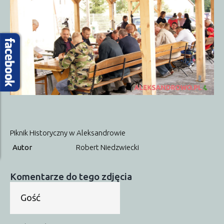
Proboszcz
Przydatne strony
Autobusy
SP w Obierwi
Sąsiednie gminy
Lelis
Kadzidło
Baranowo
Olszewo-Borki
Kontakt
Dzielnicowy
Urząd Gminy
Przydatne numery
Piknik Historyczny w Aleksandrowie
Autor
Robert Niedzwiecki
Komentarze do tego zdjęcia