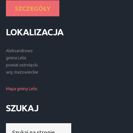
SZCZEGÓŁY
LOKALIZACJA
Aleksandrowo
gmina Lelis
powiat ostrołęcki
woj. mazowieckie
Mapa gminy Lelis
SZUKAJ
Szukaj...