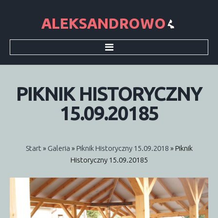
Start
Sołectwo
Sołtys
PIKNIK
HISTORYCZNY
Rada sołecka
Historia
15.09.20185
Dokumenty
Informacje
Aktualności
Informacje SMS
Start
»
Galeria
»
Piknik Historyczny 15.09.2018
» Piknik
Wieści Gminne
Historyczny 15.09.20185
Śmieci
Podatki
Galeria
Archiwum
Parafia