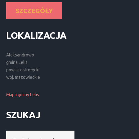
SZCZEGÓŁY
LOKALIZACJA
Aleksandrowo
gmina Lelis
powiat ostrołęcki
woj. mazowieckie
Mapa gminy Lelis
SZUKAJ
Szukaj...