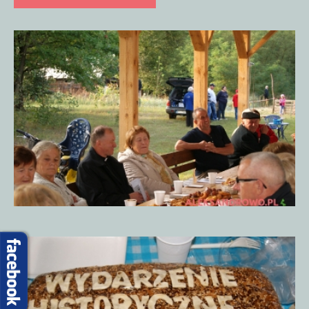
Proboszcz
Przydatne strony
Autobusy
SP w Obierwi
Sąsiednie gminy
Lelis
Piknik
Historyczny
15.09.20185
Kadzidło
Baranowo
Olszewo-Borki
Kontakt
Dzielnicowy
Urząd Gminy
Przydatne numery
Piknik
Historyczny
15.09.20185