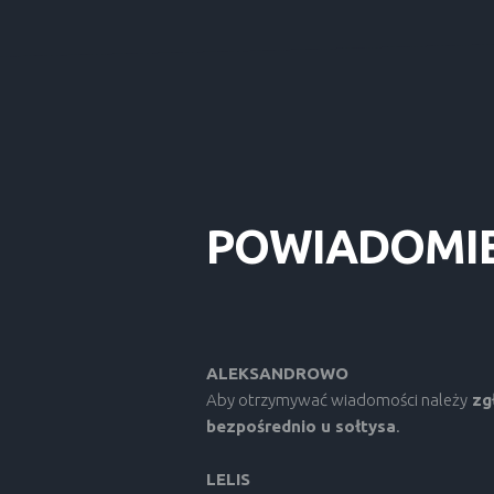
POWIADOMI
ALEKSANDROWO
Aby otrzymywać wiadomości należy
zgł
bezpośrednio u sołtysa
.
LELIS