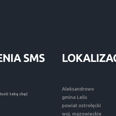
ENIA
SMS
LOKALIZA
Aleksandrowo
osić taką chęć
gmina Lelis
powiat ostrołęcki
woj. mazowieckie