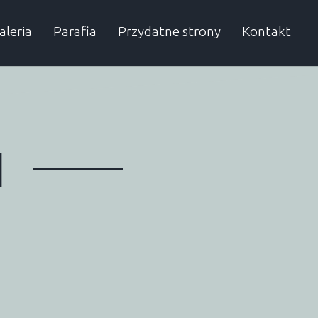
aleria
Parafia
Przydatne strony
Kontakt
rchiwum
Proboszcz
Autobusy
Dzielnicowy
SP w Obierwi
Urząd Gminy
I
Sąsiednie gminy
Przydatne numery
Lelis
Kadzidło
Baranowo
Olszewo-Bork