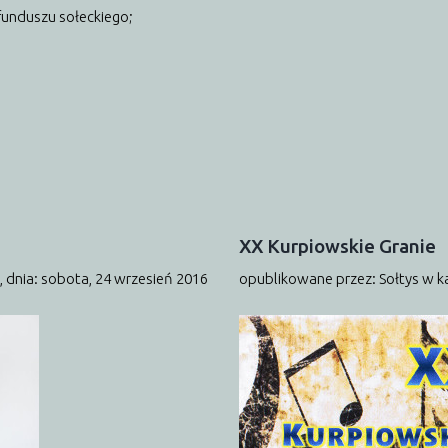
funduszu sołeckiego;
XX
Kurpiowskie
Granie
,
dnia: sobota, 24 wrzesień 2016
opublikowane przez: Sołtys
w k