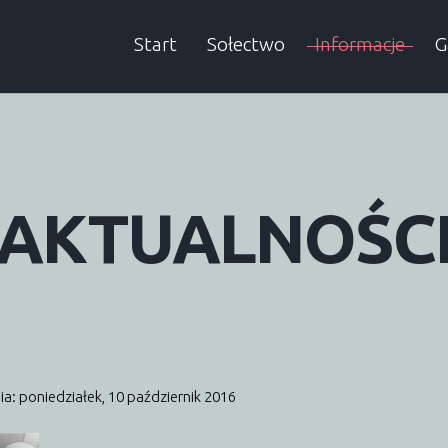
Start
Sołectwo
Informacje
G
Sołtys
Aktualności
A
Rada sołecka
Informacje SMS
AKTUALNOŚC
Historia
Wieści Gminne
Dokumenty
Śmieci
Podatki
ia: poniedziałek, 10 październik 2016