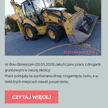
Proboszcz
Przydatne strony
Autobusy
SP w Obierwi
Sąsiednie gminy
Lelis
Kadzidło
Baranowo
Olszewo-Borki
Kontakt
Dzielnicowy
Urząd Gminy
Przydatne numery
W dniu dzisiejszym (20.03.2020) zakończono prace z drogami
gruntowymi w naszej okolicy.
Prace polegały na wyrównaniu drogi, rozgarnięciu żwiru, a w
niektórych miejscach nawet poszerzeniu.
CZYTAJ WIĘCEJ