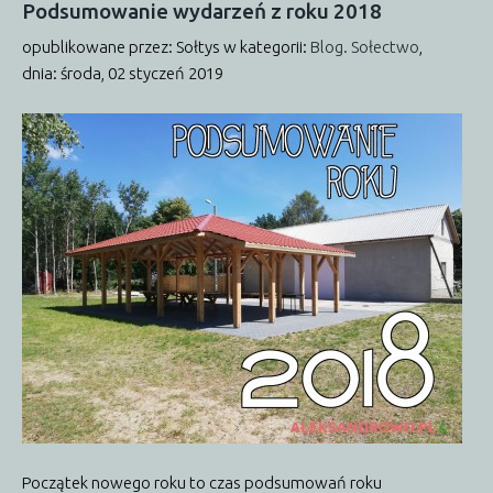
Podsumowanie
wydarzeń
z
roku
2018
opublikowane przez: Sołtys
w kategorii:
Blog. Sołectwo
,
dnia: środa, 02 styczeń 2019
Początek nowego roku to czas podsumowań roku