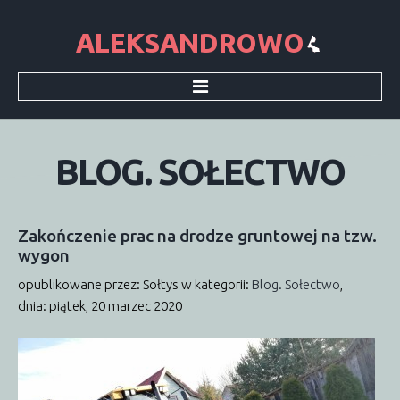
Start
Sołectwo
Sołtys
BLOG.
SOŁECTWO
Rada sołecka
Historia
Dokumenty
Informacje
Zakończenie
prac
na
drodze
gruntowej
na
tzw.
Aktualności
wygon
Informacje SMS
Wieści Gminne
opublikowane przez: Sołtys
w kategorii:
Blog. Sołectwo
,
Śmieci
dnia: piątek, 20 marzec 2020
Podatki
Galeria
Archiwum
Parafia