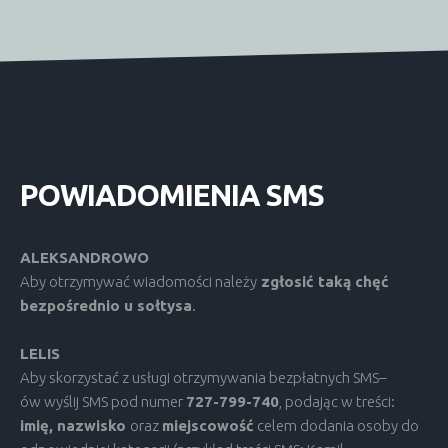
POWIADOMIENIA
SMS
ALEKSANDROWO
Aby otrzymywać wiadomości należy
zgłosić taką chęć
bezpośrednio u sołtysa
.
LELIS
Aby skorzystać z usługi otrzymywania bezpłatnych SMS–
ów wyślij SMS pod numer
727-799-740
, podając w treści:
imię, nazwisko
oraz
miejscowość
celem dodania osoby do