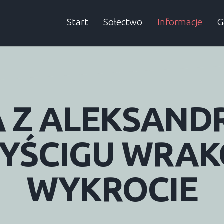
Start
Sołectwo
Informacje
G
Sołtys
Aktualności
A
Rada sołecka
Informacje SMS
A
Z
ALEKSAND
Historia
Wieści Gminne
Dokumenty
Śmieci
YŚCIGU
WRAK
Podatki
WYKROCIE