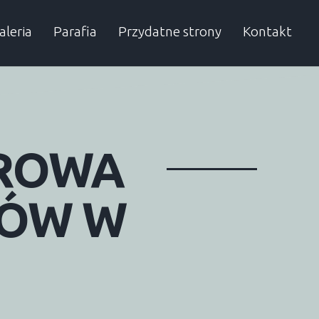
aleria
Parafia
Przydatne strony
Kontakt
rchiwum
Proboszcz
Autobusy
Dzielnicowy
SP w Obierwi
Urząd Gminy
ROWA
Sąsiednie gminy
Przydatne numery
Lelis
Kadzidło
ÓW
W
Baranowo
Olszewo-Bork