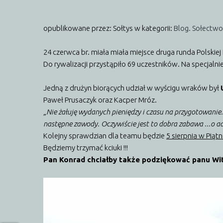
opublikowane przez: Sołtys
w kategorii:
Blog. Sołectwo
24 czerwca br. miała miała miejsce druga runda Polskie
Do rywalizacji przystąpiło 69 uczestników. Na specjaln
Jedną z drużyn biorących udział w wyścigu wraków był
Paweł Prusaczyk ora
z Kacper Mróz.
„Nie żałuję wydanych pieniędzy i czasu na przygotowani
następne zawody. Oczywiście jest to dobra zabawa ...o a
Kolejny sprawdzian dla teamu będzie
5 sierpnia w Piątn
Będziemy trzymać kciuki !!!
Pan Konrad chciałby także podziękować panu Wi