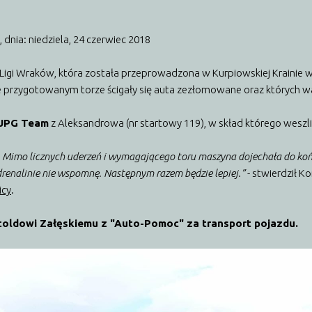
,
dnia: niedziela, 24 czerwiec 2018
j Ligi Wraków, która została przeprowadzona w Kurpiowskiej Krainie 
ie przygotowanym torze ścigały się auta zezłomowane oraz których wa
UPG Team
z Aleksandrowa (nr startowy 119), w skład którego weszli:
e. Mimo licznych uderzeń i wymagającego toru maszyna dojechała do ko
drenalinie nie wspomnę. Następnym razem będzie lepiej.”
- stwierdził Ko
icy
.
toldowi Załęskiemu z "Auto-Pomoc" za transport pojazdu.