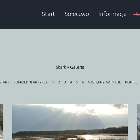
Start
Sołectwo
Informacje
G
Sołtys
Aktualności
A
Rada sołecka
Informacje SMS
Start
» Galeria
Historia
Wieści Gminne
Dokumenty
Śmieci
START
POPRZEDNI ARTYKUŁ
1
2
3
4
5
6
NASTĘPNY ARTYKUŁ
KONIEC
Podatki