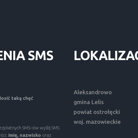
ENIA
SMS
LOKALIZA
Aleksandrowo
osić taką chęć
gmina Lelis
powiat ostrołęcki
woj. mazowieckie
bezpłatnych SMS–ów wyślij SMS
ści:
imię, nazwisko
oraz