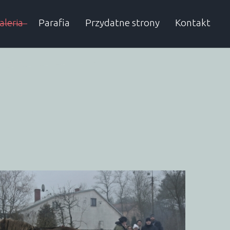
aleria
Parafia
Przydatne strony
Kontakt
rchiwum
Proboszcz
Autobusy
Dzielnicowy
SP w Obierwi
Urząd Gminy
Sąsiednie gminy
Przydatne numery
Lelis
Kadzidło
Baranowo
Olszewo-Bork