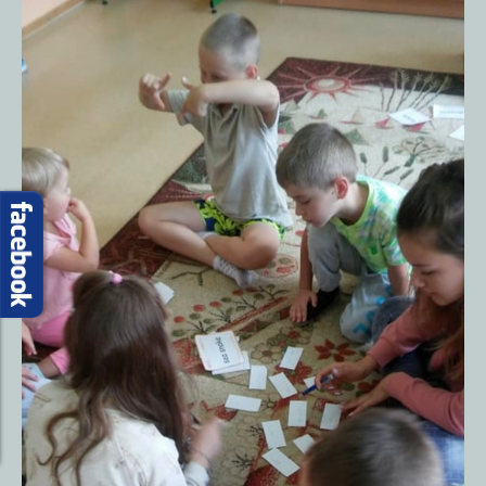
Proboszcz
Przydatne strony
Autobusy
SP w Obierwi
Sąsiednie gminy
Lelis
Kadzidło
Baranowo
Olszewo-Borki
Kontakt
Dzielnicowy
Urząd Gminy
Przydatne numery