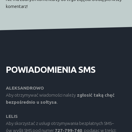
komentarz!
POWIADOMIENIA
SMS
ALEKSANDROWO
Aby otrzymywać wiadomości należy
zgłosić taką chęć
bezpośrednio u sołtysa
.
LELIS
Aby skorzystać z usługi otrzymywania bezpłatnych SMS–
ów wyślij SMS pod numer
727-799-740
, podając w treści: