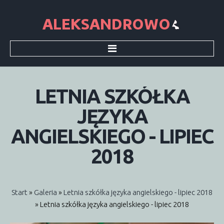
Start
Sołectwo
Sołtys
LETNIA
SZKÓŁKA
Rada sołecka
Historia
JĘZYKA
Dokumenty
Informacje
ANGIELSKIEGO
-
LIPIEC
Aktualności
Informacje SMS
2018
Wieści Gminne
Śmieci
Podatki
Galeria
Start
»
Galeria
»
Letnia szkółka języka angielskiego - lipiec 2018
Archiwum
» Letnia szkółka języka angielskiego - lipiec 2018
Parafia