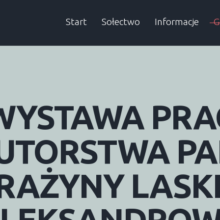
Start
Sołectwo
Informacje
G
Sołtys
Aktualności
A
Rada sołecka
Informacje SMS
WYSTAWA
PRA
Historia
Wieści Gminne
Dokumenty
Śmieci
UTORSTWA
PA
Podatki
RAŻYNY
LASK