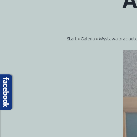
A
Start
»
Galeria
»
Wystawa prac auto