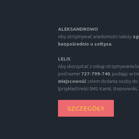
ALEKSANDROWO
Aby otrzymywać wiadomości należy
zgł
bezpośrednio u sołtysa
.
LELIS
Aby skorzystać z usługi otrzymywania 
pod numer
727-799-740
, podając w tre
miejscowość
celem dodania osoby do 
(przykład treści SMS: Kamil, Stepnowski
SZCZEGÓŁY