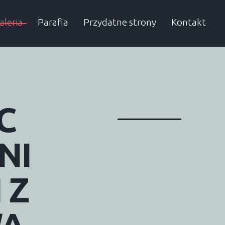
aleria
Parafia
Przydatne strony
Kontakt
rchiwum
Proboszcz
Autobusy
Dzielnicowy
SP w Obierwi
Urząd Gminy
C
Sąsiednie gminy
Przydatne numery
Lelis
Kadzidło
NI
Baranowo
Olszewo-Bork
I
Z