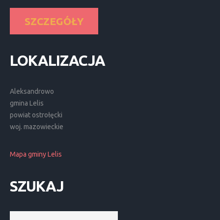
SZCZEGÓŁY
LOKALIZACJA
Aleksandrowo
gmina Lelis
powiat ostrołęcki
woj. mazowieckie
Mapa gminy Lelis
SZUKAJ
Szukaj...