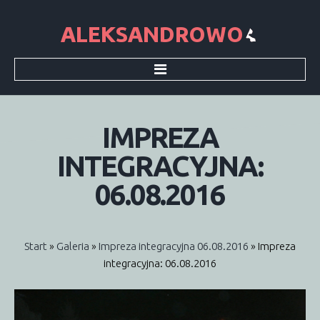
Start
Sołectwo
Sołtys
IMPREZA
Rada sołecka
Historia
INTEGRACYJNA:
Dokumenty
Informacje
06.08.2016
Aktualności
Informacje SMS
Wieści Gminne
Śmieci
Start
»
Galeria
»
Impreza integracyjna 06.08.2016
» Impreza
Podatki
integracyjna: 06.08.2016
Galeria
Archiwum
Parafia